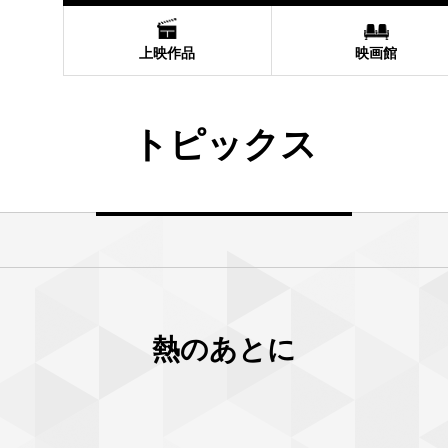
上映作品
映画館
トピックス
熱のあとに