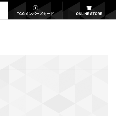
TCGメンバーズカード
ONLINE STORE