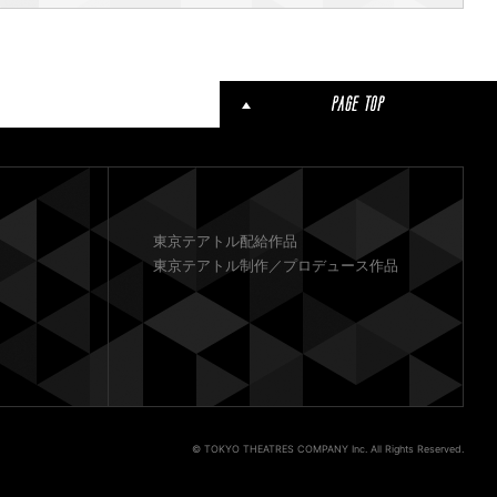
東京テアトル配給作品
東京テアトル制作／プロデュース作品
© TOKYO THEATRES COMPANY Inc. All Rights Reserved.