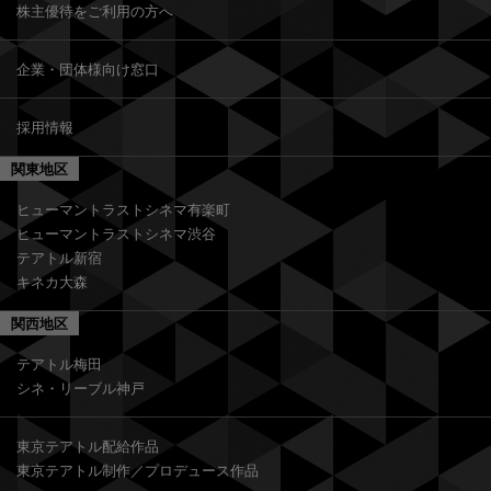
株主優待をご利用の方へ
企業・団体様向け窓口
採用情報
関東地区
ヒューマントラストシネマ有楽町
ヒューマントラストシネマ渋谷
テアトル新宿
キネカ大森
関西地区
テアトル梅田
シネ・リーブル神戸
東京テアトル配給作品
東京テアトル制作／プロデュース作品