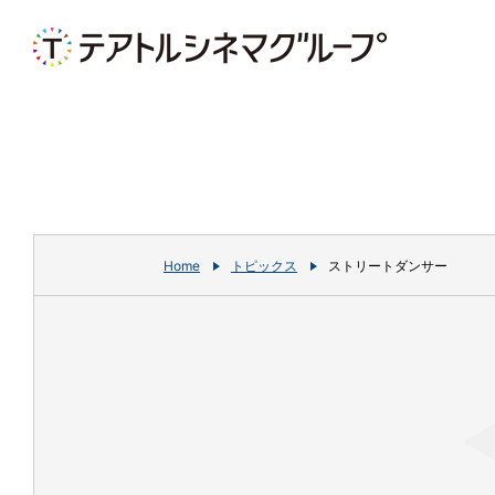
Home
トピックス
ストリートダンサー