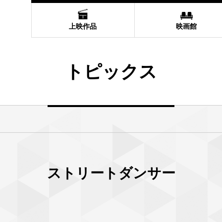
上映作品
映画館
トピックス
ストリートダンサー