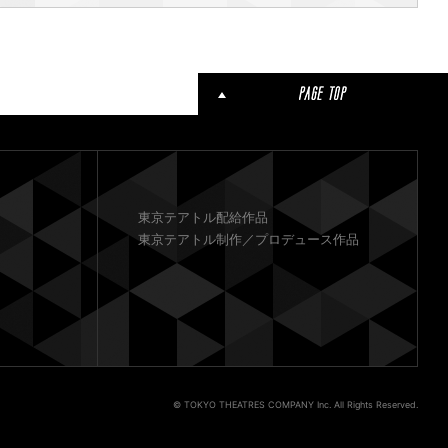
東京テアトル配給作品
東京テアトル制作／プロデュース作品
© TOKYO THEATRES COMPANY Inc. All Rights Reserved.