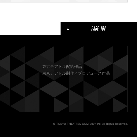
東京テアトル配給作品
東京テアトル制作／プロデュース作品
© TOKYO THEATRES COMPANY Inc. All Rights Reserved.