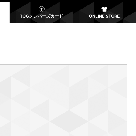
TCGメンバーズカード
ONLINE STORE