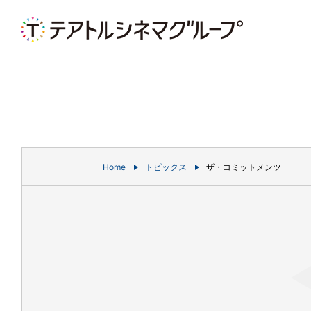
Home
トピックス
ザ・コミットメンツ