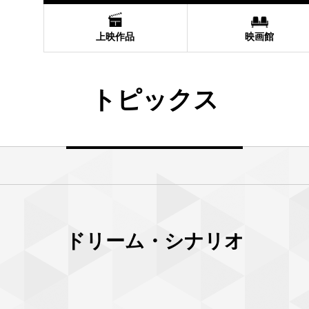
上映作品
映画館
トピックス
ドリーム・シナリオ