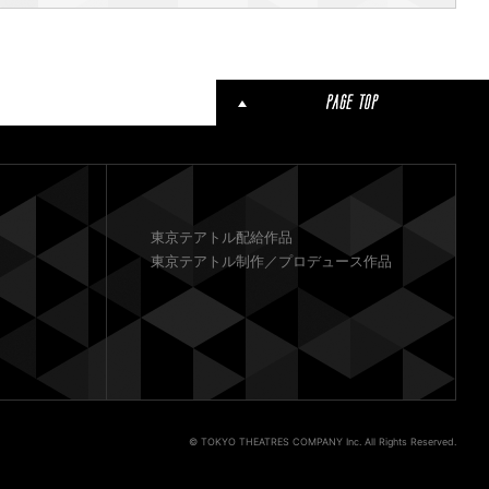
東京テアトル配給作品
東京テアトル制作／プロデュース作品
© TOKYO THEATRES COMPANY Inc. All Rights Reserved.