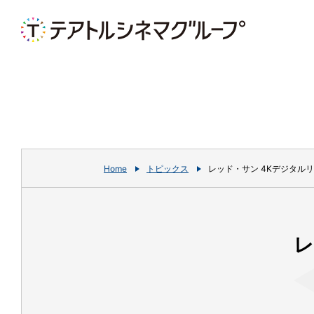
Home
トピックス
レッド・サン 4Kデジタル
レ