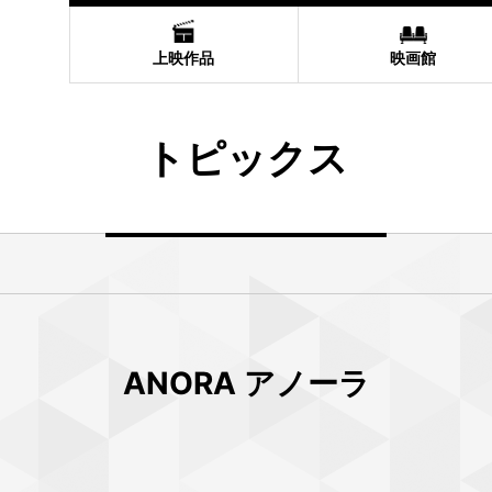
上映作品
映画館
トピックス
ANORA アノーラ