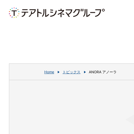
Home
トピックス
ANORA アノーラ