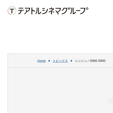
Home
トピックス
シンシン／SING SING