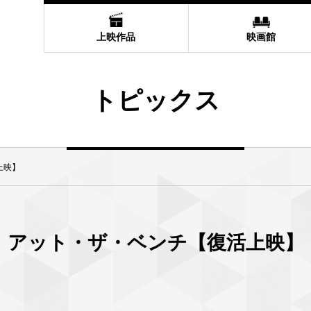
上映作品
映画館
トピックス
上映】
アット・ザ・ベンチ【復活上映】