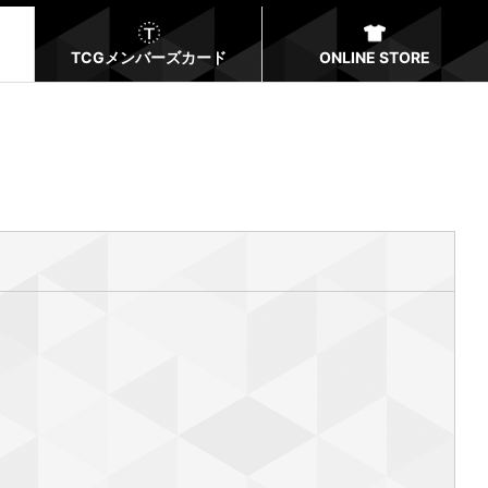
TCGメンバーズカード
ONLINE STORE