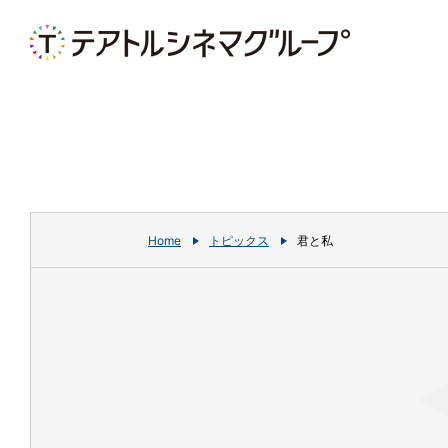
Home
トピックス
君と私