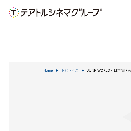
Home
トピックス
JUNK WORLD＜日本語吹