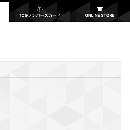
TCGメンバーズカード
ONLINE STORE