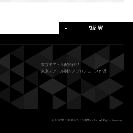
東京テアトル配給作品
東京テアトル制作／プロデュース作品
© TOKYO THEATRES COMPANY Inc. All Rights Reserved.