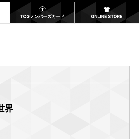
TCGメンバーズカード
ONLINE STORE
世界