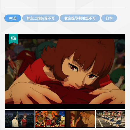
90分
株主ご招待券不可
株主提示割引証不可
日本