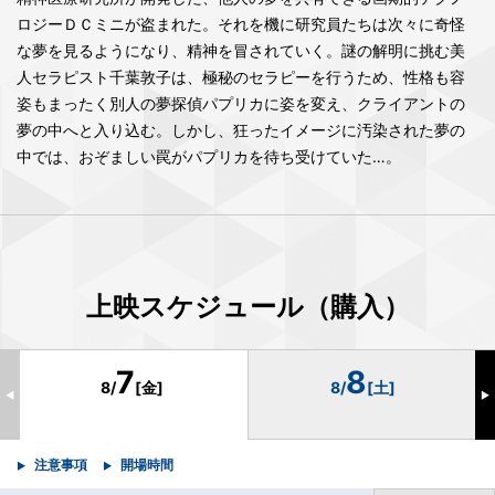
ロジーＤＣミニが盗まれた。それを機に研究員たちは次々に奇怪
な夢を見るようになり、精神を冒されていく。謎の解明に挑む美
人セラピスト千葉敦子は、極秘のセラピーを行うため、性格も容
姿もまったく別人の夢探偵パプリカに姿を変え、クライアントの
夢の中へと入り込む。しかし、狂ったイメージに汚染された夢の
中では、おぞましい罠がパプリカを待ち受けていた…。
上映スケジュール（購入）
7
8
8/
[金]
8/
[土]
◀
▶
注意事項
開場時間