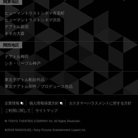
関東地区
ヒューマントラストシネマ有楽町
ヒューマントラストシネマ渋谷
テアトル新宿
キネカ大森
関西地区
テアトル梅田
シネ・リーブル神戸
東京テアトル配給作品
東京テアトル制作／プロデュース作品
企業情報
個人情報保護方針
カスタマーハラスメントに対する方針
ご利用に関して
サイトマップ
© TOKYO THEATRES COMPANY Inc. All Rights Reserved.
©2006 MADHOUSE／Sony Pictures Entertainment (Japan) Inc.