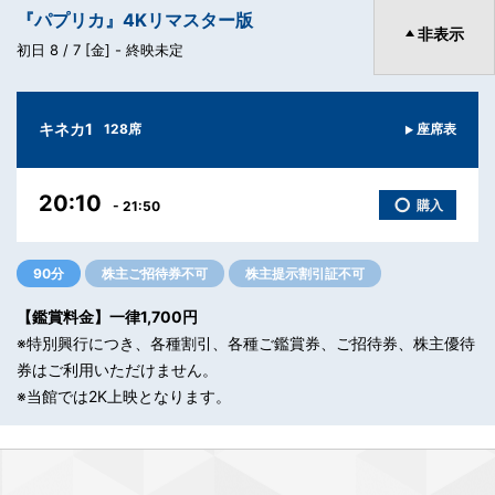
『パプリカ』4Kリマスター版
非表示
初日 8 / 7 [金] -
終映未定
キネカ1
128席
座席表
20:10
○
購入
- 21:50
90分
株主ご招待券不可
株主提示割引証不可
【鑑賞料金】一律1,700円
※特別興行につき、各種割引、各種ご鑑賞券、ご招待券、株主優待
券はご利用いただけません。
※当館では2K上映となります。