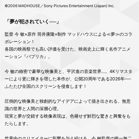
©2006 MADHOUSE／Sony Pictures Entertainment (Japan) Inc.
「夢が犯されていく──」
監督 今 敏×原作 筒井康隆×制作 マッドハウスによる≪夢≫のコラ
ボレーション！
各国の映画祭でも高い評価を受けた、映画史上に輝く名作アニメ
ーション『パプリカ』。
今 敏の緻密で豪華な映像美と、平沢進の音楽世界...。4Kリマスタ
ーにより更に輝きを増した本作が、公開20周年である2026年──
ふたたび全国のスクリーンを侵食します！
圧倒的な映像美と独創的なアイデアによって描き出される、無意
識の世界と人間の深層心理。
現実と夢が交錯する映像表現は、色褪せず鮮烈な驚きと興奮をも
たらします。
世界中のクリエイターに影響を与え続ける、今 敏監督の唯一無二