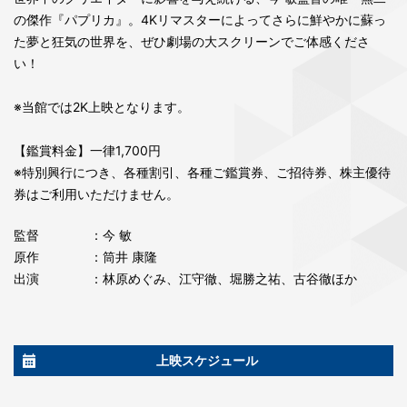
の傑作『パプリカ』。4Kリマスターによってさらに鮮やかに蘇っ
た夢と狂気の世界を、ぜひ劇場の大スクリーンでご体感くださ
い！
※当館では2K上映となります。
【鑑賞料金】一律1,700円
※特別興行につき、各種割引、各種ご鑑賞券、ご招待券、株主優待
券はご利用いただけません。
監督
：今 敏
原作
：筒井 康隆
出演
：林原めぐみ、江守徹、堀勝之祐、古谷徹ほか
上映スケジュール