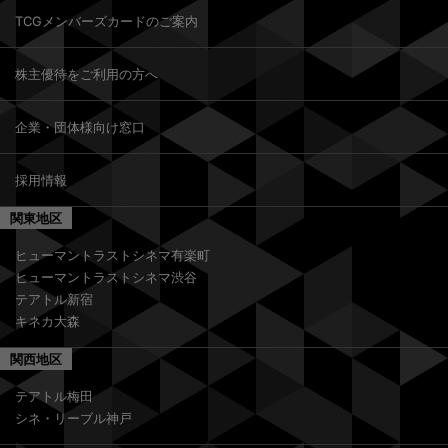
TCGメンバーズカードのご案内
株主優待をご利用の方へ
企業・団体様向け窓口
採用情報
関東地区
ヒューマントラストシネマ有楽町
ヒューマントラストシネマ渋谷
テアトル新宿
キネカ大森
関西地区
テアトル梅田
シネ・リーブル神戸