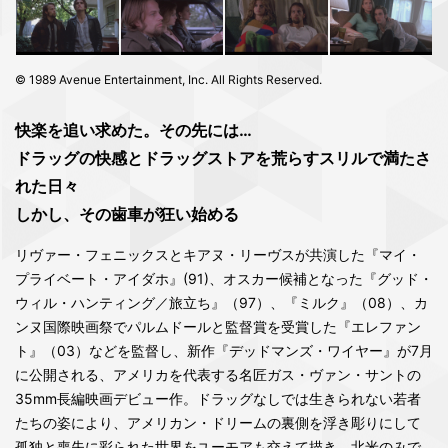
© 1989 Avenue Entertainment, Inc. All Rights Reserved.
快楽を追い求めた。その先には…
ドラッグの快感とドラッグストアを荒らすスリルで満たさ
れた日々
しかし、その歯車が狂い始める
リヴァー・フェニックスとキアヌ・リーヴスが共演した『マイ・
プライベート・アイダホ』(91)、オスカー候補となった『グッド・
ウィル・ハンティング／旅立ち』（97）、『ミルク』（08）、カ
ンヌ国際映画祭でパルムドールと監督賞を受賞した『エレファン
ト』（03）などを監督し、新作『デッドマンズ・ワイヤー』が7月
に公開される、アメリカを代表する名匠ガス・ヴァン・サントの
35mm長編映画デビュー作。ドラッグなしでは生きられない若者
たちの姿により、アメリカン・ドリームの裏側を浮き彫りにして
孤独と喪失に彩られた世界をユーモアも交えて描き、北米のみで