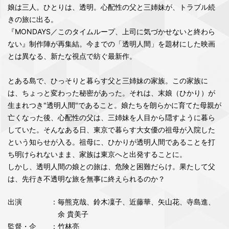
娘は三人。ひとりは、透明。心配性の父と三姉妹が、トラブル続
きの旅に出る。
『MONDAYS／このタイムループ、上司に気づかせないと終わら
ない』制作陣が再集結。今までの「透明人間」を題材にした映画
とは異なる、新たな視点で紡ぐ最新作。
とある島で、ひっそりと暮らす父と三姉妹の家族。この家族に
は、ちょっと変わった秘密があった。それは、末娘（ひかり）が
生まれつき"透明人間"であること。娘たちを朗らかに育てた母親が
亡くなった後、心配性の父は、三姉妹を人目から隠すように暮ら
していた。そんなある日、東京で暮らす大女優の祖母が入院した
という知らせが入る。祖母に、ひかりが透明人間であることを打
ち明けられないまま、家族は東京へと出発することに。
しかし、透明人間の娘との旅は、危険と困難だらけ。果たして父
は、先行き不透明な旅を無事に終えられるのか？
出演
：毎熊克哉、鈴木凜子、近藤華、矢山花、寺島進、
余 貴美子
監督・企
：竹林亮