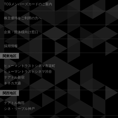
TCGメンバーズカードのご案内
株主優待をご利用の方へ
企業・団体様向け窓口
採用情報
関東地区
ヒューマントラストシネマ有楽町
ヒューマントラストシネマ渋谷
テアトル新宿
キネカ大森
関西地区
テアトル梅田
シネ・リーブル神戸