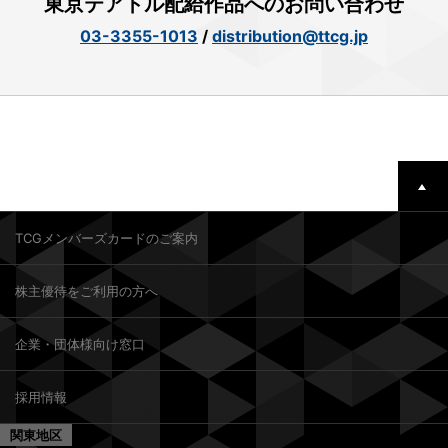
東京テアトル配給作品へのお問い合わせ
03-3355-1013
/
distribution@ttcg.jp
TCGメンバーズカードのご案内
株主優待をご利用の方へ
企業・団体様向け窓口
採用情報
関東地区