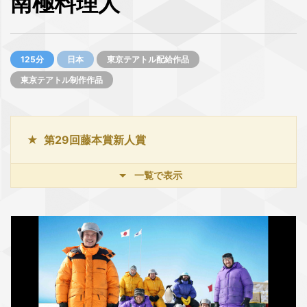
南極料理人
125分
日本
東京テアトル配給作品
東京テアトル制作作品
第29回藤本賞新人賞
一覧で表示