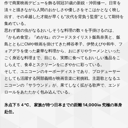
作で商業映画デビューを飾る弱冠31歳の新鋭・沖田修一。日常を
淡々と描きながら人間のおかしさや優しさをそこはかとなく映し
出す、その卓越した才能が早くも"次代を背負う監督"として期待を
集めている。
思わず腹の虫がなるおいしそうな料理の数々を手掛けるのは、
『かもめ食堂』『めがね』のフードスタイリスト飯島奈美と、飯
島とともにCMや映画を掛けてきた榑谷孝子。伊勢えびや和牛、フ
ォアグラを使った豪華な料理から、おにぎりやラーメンといった
ごく身近な料理まで、目にも、実際に食べてもおいしい逸品をこ
しらえて、食卓とスクリーンをにぎやかに彩っている。
そして、ユニコーンのキーボーディストであり、プロデューサー
としても活躍する阿部義晴が映画音楽に初挑戦。主題歌となるユ
ニコーンの『サラウンド』が、果てしなく拡がる歌声で、エンド
ロールをあたたかく包み込んでいる。
氷点下５４℃、 家族が待つ日本までの距離 14,000㎞ 究極の単身
赴任。