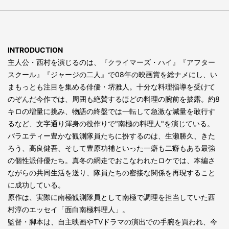
INTRODUCTION
主人公・西村を演じるのは、『クライマーズ・ハイ』『アフター
スクール』『ジャージの二人』で08年の映画賞を総ナメにし、い
まもっとも注目を集める俳優・堺雅人。十分な料理指導を受けて
のぞんだ今作では、周囲も絶賛するほどの料理の腕前を披露。約8
キロの増量に挑み、物語の終盤では一転して急激な減量を敢行す
るなど、文字通り渾身の役作りで"南極の料理人"を演じている。
バラエティー豊かな観測隊員たちに扮するのは、生瀬勝久、きた
ろう、高良健吾、そして豊原功補といった一癖も二癖もある最強
の個性派俳優たち。真冬の網走でおこなわれたロケでは、本編さ
ながらの共同生活を送り、隊員たちの密接な関係を再現すること
に成功している。
原作は、実際に南極観測隊員として南極で調理を担当していた西
村淳のエッセイ「面白南極料理人」。
監督・脚本は、自主映画やTVドラマの演出での手腕を買われ、今