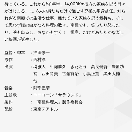
待っている。これから約1年半、14,000Km彼方の家族を思う日々
がはじまる......。8人の男たちだけで過ごす究極の単身赴任。知ら
れざる南極での生活や仕事、離れている家族を思う気持ち、そし
て思わず腹の虫がなる料理の数々。南極でも、笑ったり怒った
り、涙も出るし、おなかもすく！ 極寒、だけどあたたかな楽し
い映画が誕生した。
監督・脚本
：沖田修一
原作
：西村淳
出演
：堺雅人 生瀬勝久 きたろう 高良健吾 豊原功
補 西田尚美 古舘寛治 小浜正寛 黒田大輔
他
音楽
：阿部義晴
主題歌
：ユニコーン「サラウンド」
製作
：「南極料理人」製作委員会
配給
：東京テアトル