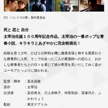
(C)「パンドラの匣」製作委員会
死と 恋と 自分
太宰治生誕１００周年記念作品。太宰治の一番ポップな青
春小説、キラキラとあざやかに完全映画化！
結核を患う少年、ひばりが終戦を機に健康道場と称する風変わり
な療養所に入所。そこで出会った二人の看護師への恋心と、おか
しな療養者たちとの日々を通じて彼が希望を見いだしてゆく姿が
ユーモアたっぷりに描かれる。
監督・脚本
：冨永昌敬
原作
：太宰治
出演者
：染谷将太、川上未映子、仲里依紗、窪塚洋介、ふ
かわりょう
配給
：東京テアトル