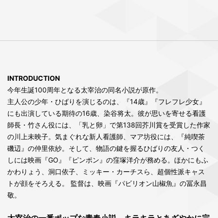
INTRODUCTION
今年生誕100周年となる太宰治の同名小説が原作。
主人公の少年・ひばりを演じるのは、『14歳』『フレフレ少女』
にも出演している期待の16歳、染谷将太。彼が思いを寄せる看護
師長・竹さん役には、「乳と卵」で第138回芥川賞を受賞した作家
の川上未映子。気まぐれな新人看護師、マア坊役には、『純喫茶
磯辺』の仲里依紗。そして、物語の鍵を握るひばりの友人・つく
しには映画『GO』『ピンポン』の窪塚洋介が務める。ほかにもふ
かわりょう、洞口依子、ミッキー・カーチスら、超個性派キャス
トが顔をそろえる。 監督は、映画『パビリオン山椒魚』の冨永昌
敬。