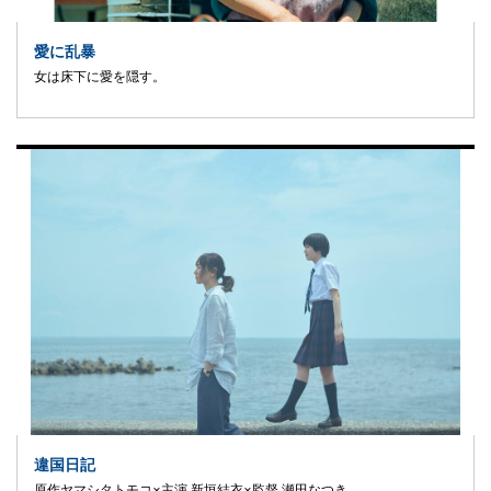
愛に乱暴
女は床下に愛を隠す。
違国日記
原作ヤマシタトモコ×主演 新垣結衣×監督 瀬田なつき