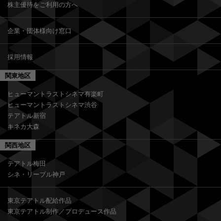
株主優待をご利用の方へ
企業・団体様向け窓口
採用情報
関東地区
ヒューマントラストシネマ有楽町
ヒューマントラストシネマ渋谷
テアトル新宿
キネカ大森
関西地区
テアトル梅田
シネ・リーブル神戸
東京テアトル配給作品
東京テアトル制作／プロデュース作品