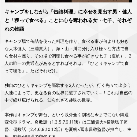
キャンプをしながら「缶詰料理」に幸せを見出す男・健人
と「獲って食べる」ことに心を奪われる女・七子、それぞ
れの物語
キャンプ場で缶詰を使った料理を作り、食べる事が何よりも好き
な大木健人（三浦貴大）。海・山・川に分け入り様々な方法で自
ら食材を獲り、その場で調理し食べる事が好きな七子（夏帆）。2
人の唯一の共通点があるとすればそれは、「ひとりキャンプで食
って寝る」。ただそれだけ。
独自のひとりキャンプを謳歌する2人だったが、行く先々で出会う
人達によって、更なる食の世界に魅了されていく...！これは自然の
中で繰り広げられる、知られざる趣味の世界。
本作はキャンプが舞台、という以外全く別物な今までにない隔週
変化型ドラマ。奇数話（1,3,5,7,9,11話）は三浦貴大×横浜聡子監
督、偶数話（2,4,6,8,10,12話）を夏帆×冨永昌敬監督が担当し、主
役、監督が隔週で交代する。