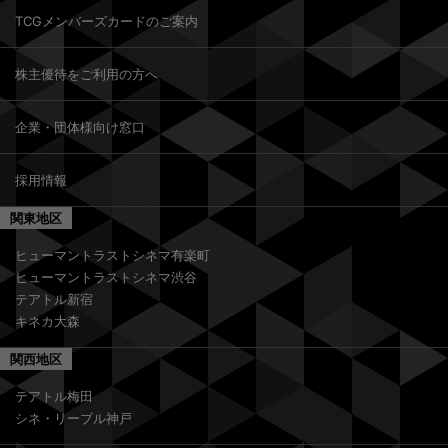
TCGメンバーズカードのご案内
株主優待をご利用の方へ
企業・団体様向け窓口
採用情報
関東地区
ヒューマントラストシネマ有楽町
ヒューマントラストシネマ渋谷
テアトル新宿
キネカ大森
関西地区
テアトル梅田
シネ・リーブル神戸