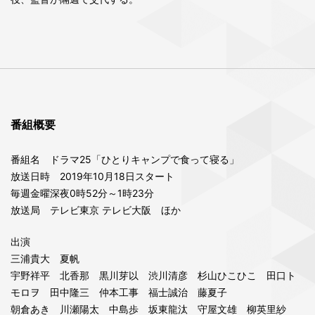
番組概要
番組名 ドラマ25「ひとりキャンプで食って寝る」
放送日時 2019年10月18日スタート
毎週金曜深夜0時52分～1時23分
放送局 テレビ東京 テレビ大阪 ほか
出演
三浦貴大 夏帆
宇野祥平 北香那 黒川芽以 渋川清彦 杉山ひこひこ 田口ト
モロヲ 田中隆三 仲本工事 福士誠治 藤夏子
朝倉あき 川瀬陽太 中島歩 坂東龍汰 守屋文雄 柳英里紗