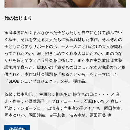
旅のはじまり
家庭環境にめぐまれなかった子どもたちが自立にむけて歩んでい
く様子、それを支える大人たちに密着取材した本作。それぞれの
子どもに必要なサポートの形。一人一人にどれだけの大人が関わ
ってこれたのか、深く抱きしめてくれる人はいたのか。血のつな
がりを超えて支え合う社会を目指して。また本作主題歌は児童養
護施設で育った川嶋あいの「旅立ちの日に...」が本人快諾のもと提
供された。本作は社会課題を「知ることから」をテーマにした
『SDGs シェアプロジェクト』の第一弾作品。
監督：松本和巳 ／ 主題歌：川嶋あい 旅立ちの日に・・・ ／ 音
楽・作曲：小野華那子 ／ プロデューサー：石原ゆり奈 ／ 宣伝・
配給：テンダープロ ／ 出演者：当事者の子どもたち、岡田美幸、
岡本ゆりか、岡田沙織、赤平若菜、渋谷幸靖、冨田正美 他
作品詳細