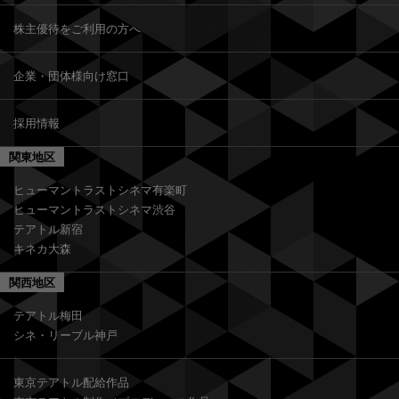
株主優待をご利用の方へ
企業・団体様向け窓口
採用情報
関東地区
ヒューマントラストシネマ有楽町
ヒューマントラストシネマ渋谷
テアトル新宿
キネカ大森
関西地区
テアトル梅田
シネ・リーブル神戸
東京テアトル配給作品