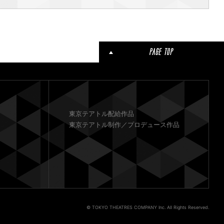
東京テアトル配給作品
東京テアトル制作／プロデュース作品
© TOKYO THEATRES COMPANY Inc. All Rights Reserved.