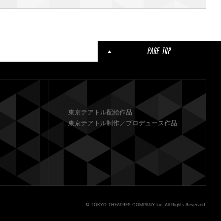
東京テアトル配給作品
東京テアトル制作／プロデュース作品
© TOKYO THEATRES COMPANY Inc. All Rights Reserved.