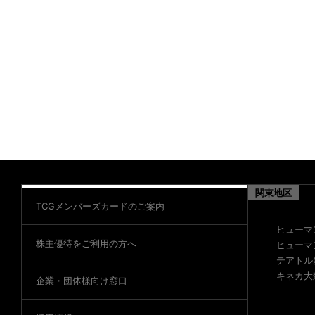
関東地区
TCGメンバーズカードのご案内
ヒューマ
株主優待をご利用の方へ
ヒューマ
テアトル
キネカ大
企業・団体様向け窓口