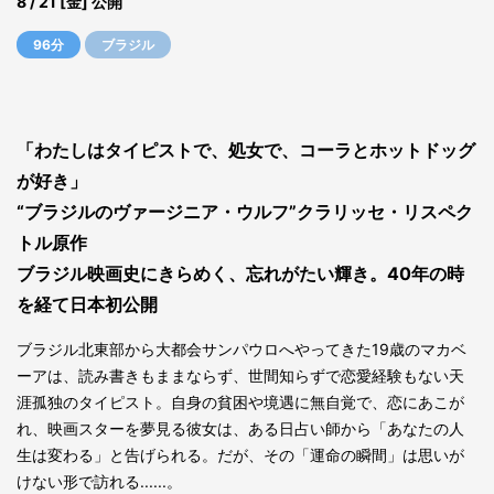
8 / 21 [金] 公開
96分
ブラジル
「わたしはタイピストで、処⼥で、コーラとホットドッグ
が好き」
“ブラジルのヴァージニア・ウルフ”クラリッセ・リスペク
トル原作
ブラジル映画史にきらめく、忘れがたい輝き。40年の時
を経て⽇本初公開
ブラジル北東部から大都会サンパウロへやってきた19歳のマカベ
ーアは、読み書きもままならず、世間知らずで恋愛経験もない天
涯孤独のタイピスト。自身の貧困や境遇に無自覚で、恋にあこが
れ、映画スターを夢見る彼女は、ある日占い師から「あなたの人
生は変わる」と告げられる。だが、その「運命の瞬間」は思いが
けない形で訪れる......。