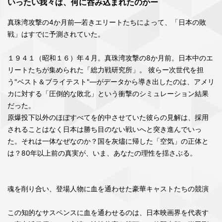
いったい我々は、何に呑み込まれたのかー
真珠湾攻撃の4か月前―若きエリートたちによって、「日本の敗
戦」はすでに予測されていた。
１９４１（昭和１６）年４月。真珠湾攻撃の8か月前。日本中のエ
リートたちが集められた「総力戦研究所」。 彼らー次世代を担
う"ベスト＆ブライテスト"―がデータから導き出したのは、アメリ
カに対する「圧倒的な敗北」という衝撃のシミュレーション結果
だった。
原爆投下以外のほぼすべてを的中させていた彼らの見解は、採用
されることはなく日本は勝ち目のない戦いへと突き進んでいっ
た。それは一体なぜなのか？国を灰燼に帰した「空気」の正体と
は？80年以上前の真実が、いま、あなたの理性を揺さぶる。
魂を削り合い、登場人物に血を通わせた豪華キャストたちの競演
この知的なサスペンスに血を通わせるのは、日本映画界を代表す