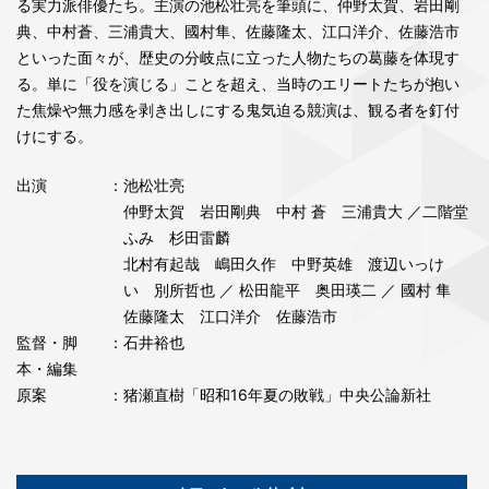
る実力派俳優たち。主演の池松壮亮を筆頭に、仲野太賀、岩田剛
典、中村蒼、三浦貴大、國村隼、佐藤隆太、江口洋介、佐藤浩市
といった面々が、歴史の分岐点に立った人物たちの葛藤を体現す
る。単に「役を演じる」ことを超え、当時のエリートたちが抱い
た焦燥や無力感を剥き出しにする鬼気迫る競演は、観る者を釘付
けにする。
出演
：
池松壮亮
仲野太賀 岩田剛典 中村 蒼 三浦貴大 ／二階堂
ふみ 杉田雷麟
北村有起哉 嶋田久作 中野英雄 渡辺いっけ
い 別所哲也 ／ 松田龍平 奥田瑛二 ／ 國村 隼
佐藤隆太 江口洋介 佐藤浩市
監督・脚
：石井裕也
本・編集
原案
：猪瀬直樹「昭和16年夏の敗戦」中央公論新社