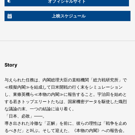
オフィシャルサイト
上映スケジュール
Story
与えられた任務は、内閣総理大臣の直轄機関「総力戦研究所」で
≪模擬内閣≫を結成して日米開戦の行く末をシミュレーション
し、東條英機ら≪本物の内閣≫に報告すること。宇治田を始めと
する若きトップエリートたちは、国家機密データを駆使した熾烈
な議論の末、一つの結論に辿り着く。
「日本、必敗」――。
導き出された冷徹な「正解」を前に、彼らの理性は「戦争を止め
るべきだ」と叫ぶ。そして迎えた、《本物の内閣》への報告会。