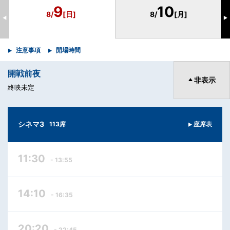
9
10
8/
[日]
8/
[月]
◀
▶
注意事項
開場時間
開戦前夜
非表示
終映未定
シネマ3
113席
座席表
11:30
- 13:55
14:10
- 16:35
20:20
- 22:45