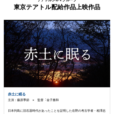
東京テアトル配給作品上映作品
赤土に眠る
主演：藤原季節 × 監督︓⾦⼦雅和
⽇本列島に旧⽯器時代があったことを証明した在野の考古学者・相澤忠