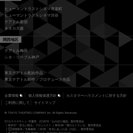
ヒューマントラストシネマ有楽町
ヒューマントラストシネマ渋谷
テアトル新宿
キネカ大森
関西地区
テアトル梅田
シネ・リーブル神戸
東京テアトル配給作品
東京テアトル制作／プロデュース作品
企業情報
個人情報保護方針
カスタマーハラスメントに対する方針
ご利用に関して
サイトマップ
© TOKYO THEATRES COMPANY Inc. All Rights Reserved.
(C)カラスヤサトシ･竹書房 (C)2010『おのぼり物語』製作委員会
©2027「⾚⼟に眠る」プロジェクト
©2026「雨のエトランゼ」製作委員会
Ⓒ鴻池留衣／文藝春秋 ／2026「本当にあった話（の話）」製作委員会
© 2025 Legs Film Rights LLC. All Rights Reserved.