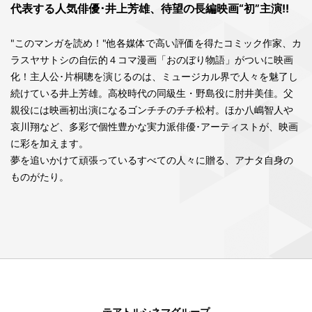
代表する人気俳優･井上芳雄、待望の長編映画“初”主演!!
"このマンガを読め！"他各媒体で高い評価を得たコミック作家、カ
ラスヤサトシの自伝的４コマ漫画「おのぼり物語」がついに映画
化！主人公･片桐聰を演じるのは、ミュージカル界で人々を魅了し
続けている井上芳雄。高校時代の同級生・野島役に肘井美佳。父
親役には映画初出演になるゴンチチのチチ松村。ほか八嶋智人や
哀川翔など、多彩で個性豊かな実力派俳優･アーティストが、映画
に彩を加えます。
夢を追いかけて頑張っているすべての人々に贈る、アナタ自身の
ものがたり。
テアトルシネマグループ