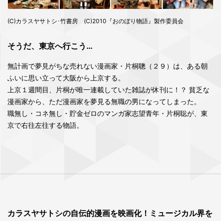
(C)カラスヤサトシ･竹書房 (C)2010『おのぼり物語』製作委員会
そうだ、東京へ行こう…
無計画で夢見がちな売れない漫画家・片桐聰（２９）は、ある朝
ふいに思い立って大阪から上京する。
上京１週間目、片桐が唯一連載していた雑誌が休刊に！？ 貧乏な
漫画家から、ただ漫画家を夢見る無職の男になってしまった。
職無し・コネ無し・貯金ゼロのマンガ家志望青年・片桐聡が、東
京で右往左往する物語。
カラスヤサトシの自伝的漫画を映画化！ミュージカル界を