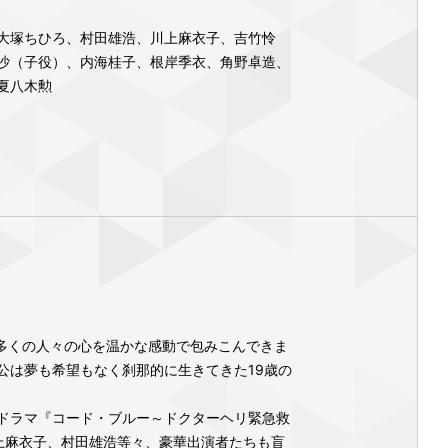
大塚ちひろ、村田雄浩、川上麻衣子、吉竹怜
沙（子役）、内海桂子、根岸季衣、角野卓造、
夏八木勲
、多くの人々の心を温かな感動で包みこんできま
公は夢も希望もなく刹那的に生きてきた19歳の
ドラマ『コード・ブルー～ドクターヘリ緊急救
川上麻衣子、村田雄浩等々、豪華出演者たちも盲