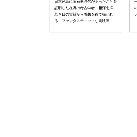
⽇本列島に旧⽯器時代があったことを
証明した在野の考古学者・相澤忠洋
若き⽇の奮闘から着想を得て描かれ
る、ファンタスティックな劇映画