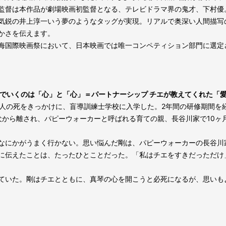
監督は本作品が劇場映画初監督となる、テレビドラマ界の鬼才、下村優
気鋭の井上淳一いう夢のようなタッグが実現。リアルで奥深い人間描写
かさを伝えます。
た上海国際映画祭において、日本映画では唯一コンペティション部門に選
いでいくのは「心」と「心」＝パートナーシップ チエが教えてくれた「
知人の死をきっかけに、盲導訓練士学校に入学した。2年間の研修期間を
犬から離され、パピーウォーカーと呼ばれる育ての親、長谷川家で10ヶ
なにかがうまく行かない。思い悩んだ剛は、パピーウォーカーの長谷川
に伝えたことは、たったひとことだった。「私はチエをすきだっただけ
ていた。剛はチエとともに、真琴の心を開こうと必死になるが、思いも