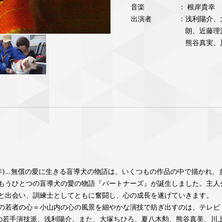
音楽
： 根岸貴幸
出演者
：浅利陽介、
朗、近藤理
熊谷真実、
05年)…無償の愛に生きる盲導犬の物語は、いくつもの作品の中で描かれ
もうひとつの盲導犬の愛の物語『パートナーズ』が誕生しました。主人
と出会い、訓練士としてともに奮闘し、心の成長を遂げていきます。
の若者の心＝小山内の心の風景を細やかな演技で紡ぎ出すのは、テレビ
躍中の若手演技派、浅利陽介。また、大塚ちひろ、夏八木勲、熊谷真美、