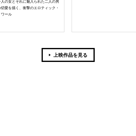
一人の女とそれに魅入られた二人の男
の切愛を描く、衝撃のエロティック・
ノワール
上映作品を見る