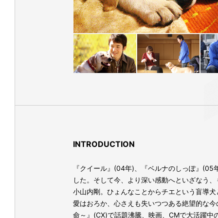
INTRODUCTION
『クイール』(04年)、『ベルナのしっぽ』(
した。そして今、より深い感動へといざなう、
小山内剛。ひょんなことからチエという盲導犬
愛はおろか、心さえも失いつつある絶望的な今
命～』(CX)で話題沸騰、映画、CMで大活