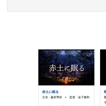
赤土に眠る
主演：藤原季節 × 監督︓⾦⼦雅和