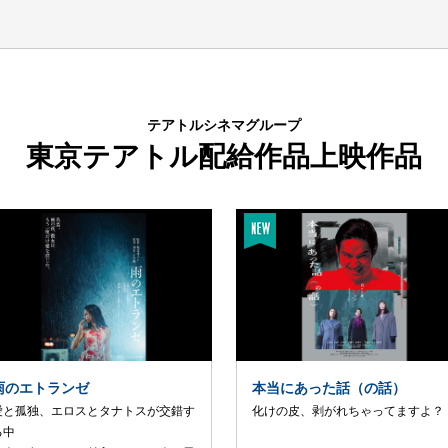
テアトルシネマグループ
東京テアトル配給作品上映作品
雨のエトランゼ
本当にあった話（の話）
愛と孤独、エロスとタナトスが交錯す
化けの皮、剥がれちゃってますよ？
る中