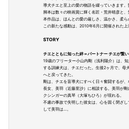
導犬チエと至上の愛の物語を綴っていきます。
脚本は数々の映画賞に輝く名匠・荒井晴彦と、
本作品は、ほんとの愛の厳しさ、温かさ、柔ら
この新たな感動は、2010年6月に開催され
STORY
チエとともに知った絆＝パートナー チエが繋
19歳のフリーター小山内剛（浅利陽介）は、
する訓練犬は、チエだった。生後2ヶ月で、母
へと戻ってきた。
剛は、チエを盲導犬にすべく日々奮闘するが、
長女、美羽（近藤里沙）に相談する。美羽が剛
クシンガーの真琴（大塚ちひろ）が現れる。
不慮の事故で失明した彼女は、心を固く閉ざし
して美羽は…。