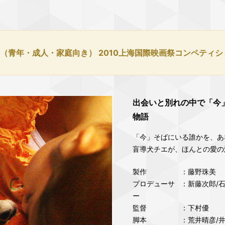
（青年・成人・家庭向き） 2010上海国際映画祭コンペティ
出会いと別れの中で「今
物語
「今」そばにいる誰かを、あ
盲導犬チエが、ほんとの愛の
製作
：藤野珠美
プロデューサ
：新藤次郎/
ー
監督
：下村優
脚本
：荒井晴彦/