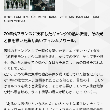
©2010 LGM FILMS GAUMONT FRANCE 2 CINEMA HATALOM RHONE-
ALPES CINEMA
70年代フランスに実在したギャングの熱い友情、その光
と影を描いた薫り高いフィルムノワール。
伝説のギャングとして一時代を築いた男、エドモン・ヴィダル
（通称モモン）。今は還暦を迎え、かつての仲間、そして妻や息
子、孫たちと静かで心穏やかな日々を過ごし、昔の自分を忘れよ
うとしていた。
だが、かつて共に派手な強盗事件を繰り返していた親友セルジュ
が13年の逃亡の末、逮捕されたことを知ると、苦悩の末、モモン
はセルジュを救うと決意する。そこから再びモモンの人生は危険
な時へ動き始め、ラスト衝撃の過去が明らかになっていく...。
『あるいは裏切りという名の犬』の大ヒット以降フレンチ・フィ
ルムノワールを先導するオリヴィエ・マルシャル監督待望の最新