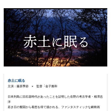
赤土に眠る
主演：藤原季節 × 監督︓⾦⼦雅和
⽇本列島に旧⽯器時代があったことを証明した在野の考古学者・相澤忠
洋
若き⽇の奮闘から着想を得て描かれる、ファンタスティックな劇映画