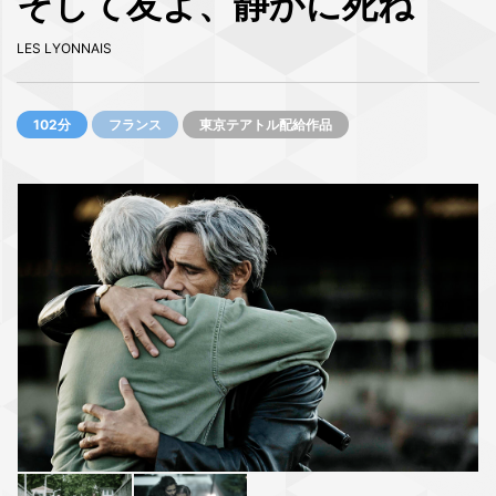
そして友よ、静かに死ね
LES LYONNAIS
102分
フランス
東京テアトル配給作品