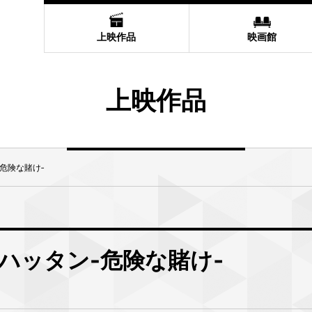
上映作品
映画館
上映作品
危険な賭け‐
ハッタン-危険な賭け‐