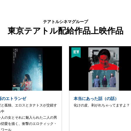
テアトルシネマグループ
東京テアトル配給作品上映作品
雨のエトランゼ
本当にあった話（の話）
愛と孤独、エロスとタナトスが交錯す
化けの皮、剥がれちゃってますよ？
る中
一人の女とそれに魅入られた二人の男
の切愛を描く、衝撃のエロティック・
ノワール