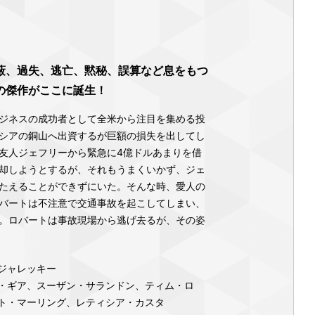
蔽、過失、逃亡、黙秘、誤算など息をもつ
の傑作がここに誕生！
ービジネスの成功者として全米から注目を集める投
シアの銅山へ出資するが巨額の損失を出してし
友人ジェフリーから緊急に4億ドルあまりを借
却しようとするが、それもうまくいかず、ジェ
たえることができずにいた。そんな時、愛人の
バートは不注意で交通事故を起こしてしまい、
。ロバートは事故現場から逃げ去るが、その姿
ジャレッキー
・ギア、スーザン・サランドン、ティム・ロ
ト・マーリング、レティシア・カスタ