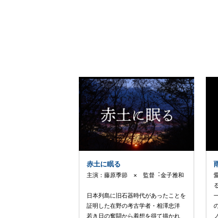
赤土に眠る
主演：藤原季節 × 監督︓⾦⼦雅和
⽇本列島に旧⽯器時代があったことを
証明した在野の考古学者・相澤忠洋
若き⽇の奮闘から着想を得て描かれ