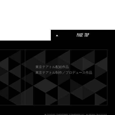
東京テアトル配給作品
東京テアトル制作／プロデュース作品
© TOKYO THEATRES COMPANY Inc. All Rights Reserved.