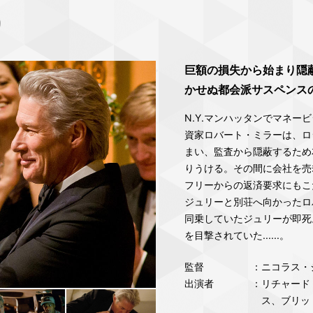
巨額の損失から始まり隠
かせぬ都会派サスペンス
N.Y.マンハッタンでマネ
資家ロバート・ミラーは、ロ
まい、監査から隠蔽するため
りうける。その間に会社を売
フリーからの返済要求にもこ
ジュリーと別荘へ向かったロ
同乗していたジュリーが即死
を目撃されていた......。
監督
：ニコラス・
出演者
：リチャード
ス、ブリッ