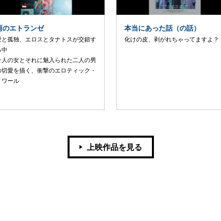
雨のエトランゼ
本当にあった話（の話）
愛と孤独、エロスとタナトスが交錯す
化けの皮、剥がれちゃってますよ？
る中
一人の女とそれに魅入られた二人の男
の切愛を描く、衝撃のエロティック・
ノワール
上映作品を見る