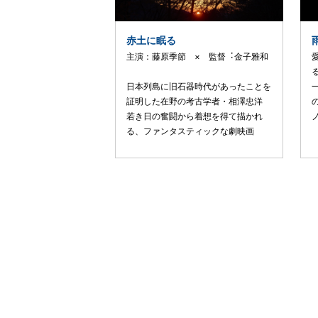
赤土に眠る
主演：藤原季節 × 監督︓⾦⼦雅和
⽇本列島に旧⽯器時代があったことを
証明した在野の考古学者・相澤忠洋
若き⽇の奮闘から着想を得て描かれ
る、ファンタスティックな劇映画