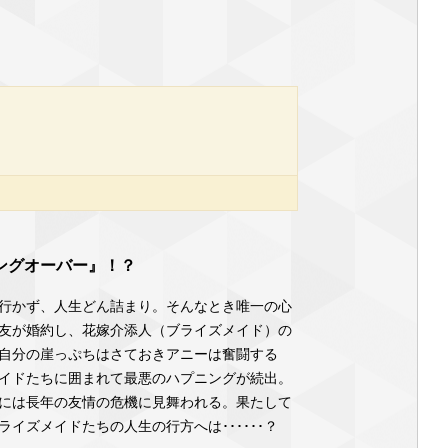
ングオーバー』！？
行かず、人生どん詰まり。そんなとき唯一の心
友が婚約し、花嫁介添人（ブライズメイド）の
自分の崖っぷちはさておきアニーは奮闘する
イドたちに囲まれて最悪のハプニングが続出。
には長年の友情の危機に見舞われる。果たして
イズメイドたちの人生の行方へは･･････？