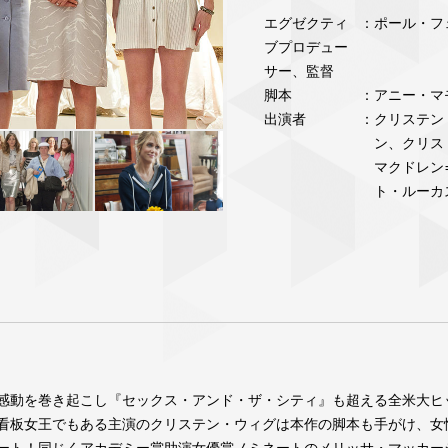
エグゼクティ
：ポール・フ
ブプロデュー
サー、監督
脚本
：アニー・マ
出演者
：クリステン
ン、クリス
マクドレン
ト・ルーカ
感動を巻き起こし『セックス・アンド・ザ・シティ』も超える全米大ヒ
看板女王でもある主演のクリステン・ウィグは本作の脚本も手がけ、女
ート！同じくアカデミー賞助演女優賞ノミネートのメリッサ・マッカー