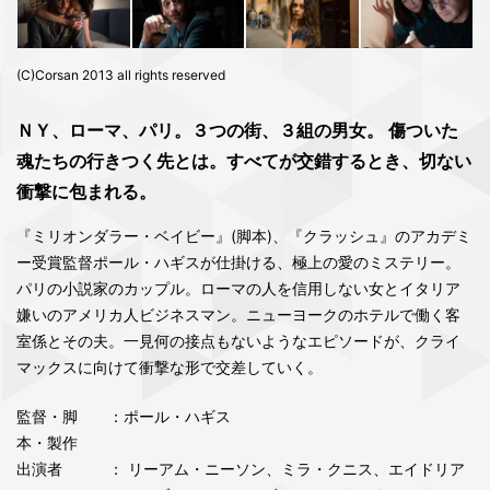
(C)Corsan 2013 all rights reserved
ＮＹ、ローマ、パリ。３つの街、３組の男女。 傷ついた
魂たちの行きつく先とは。すべてが交錯するとき、切ない
衝撃に包まれる。
『ミリオンダラー・ベイビー』(脚本)、『クラッシュ』のアカデミ
ー受賞監督ポール・ハギスが仕掛ける、極上の愛のミステリー。
パリの小説家のカップル。ローマの人を信用しない女とイタリア
嫌いのアメリカ人ビジネスマン。ニューヨークのホテルで働く客
室係とその夫。一見何の接点もないようなエピソードが、クライ
マックスに向けて衝撃な形で交差していく。
監督・脚
：ポール・ハギス
本・製作
出演者
： リーアム・ニーソン、ミラ・クニス、エイドリア