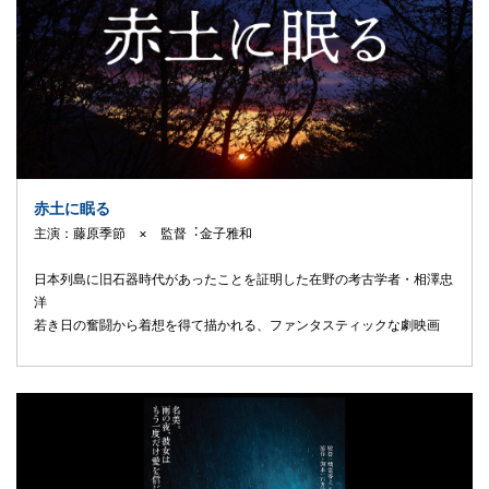
赤土に眠る
主演：藤原季節 × 監督︓⾦⼦雅和
⽇本列島に旧⽯器時代があったことを証明した在野の考古学者・相澤忠
洋
若き⽇の奮闘から着想を得て描かれる、ファンタスティックな劇映画