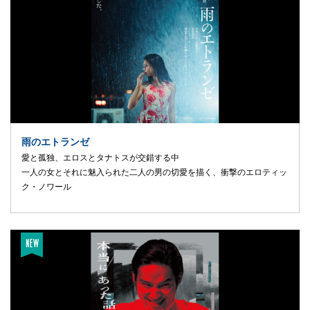
雨のエトランゼ
愛と孤独、エロスとタナトスが交錯する中
一人の女とそれに魅入られた二人の男の切愛を描く、衝撃のエロティッ
ク・ノワール