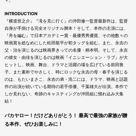
INTRODUCTION
『横道世之介』『滝を見に行く』の沖田修一監督最新作は、監督
自身が手掛ける完全オリジナル脚本！そして、本作の主演には、
『舟を編む』で日本アカデミー賞・最優秀男優賞、その他数々の
映画賞を総なめにした松田龍平が初タッグを組む。また、永吉の
父・治を演じるのは映画界きっての名優・柄本明。そして、永吉
の彼女・由佳を演じるのは映画『イニシエーション・ラブ』が大
ヒットし、映画、舞台、ドラマと活躍の場を広げている前田敦
子。また素朴でやさしく、時にロックな永吉の母・春子を演じる
のは、もたいまさこ、永吉の弟・浩二には、ドラマ、映画と話題
作の出演が続いている期待の若手俳優、千葉雄大が出演。本作で
しか見れない、奇跡のキャスティングが沖田組に惚れ込み大集
結！
バカヤロー！だけどありがとう！ 最高で最強の家族が贈
る本作、ぜひお楽しみに！