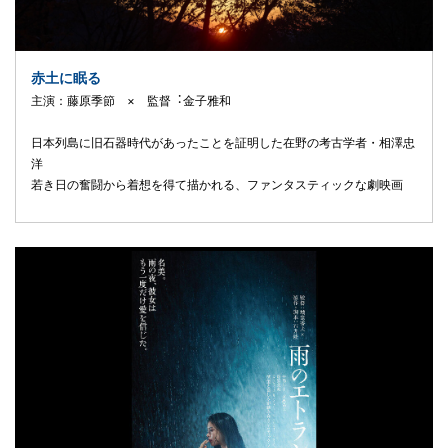
赤土に眠る
主演：藤原季節 × 監督︓⾦⼦雅和
⽇本列島に旧⽯器時代があったことを証明した在野の考古学者・相澤忠
洋
若き⽇の奮闘から着想を得て描かれる、ファンタスティックな劇映画