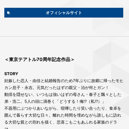
オフィシャルサイト
＜東京テアトル70周年記念作品＞
STORY
妊娠した恋人・由佳と結婚報告のため7年ぶりに故郷に帰ったモヒ
カン息子・永吉。元気だったはずの親父・治が何とガン！
動揺を隠せない、いつもは強いはずの母さん・春子と飄々とした
弟・浩二。5人の頭に渦巻く「どうする！俺!?（私!?）」
不器用にぶつかりあいながら、喧嘩したり笑い合ったり、食卓を
囲んで暮らす大切な日々。離れた時間を埋めながら誰しもに訪れ
る大切な親との別れを描く、悲喜こもごもあふれる家族のドラ
マ。