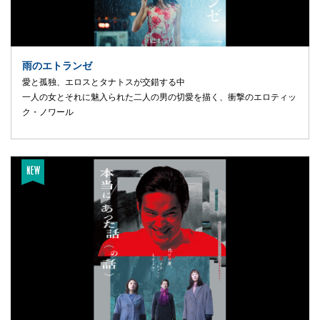
雨のエトランゼ
愛と孤独、エロスとタナトスが交錯する中
一人の女とそれに魅入られた二人の男の切愛を描く、衝撃のエロティッ
ク・ノワール