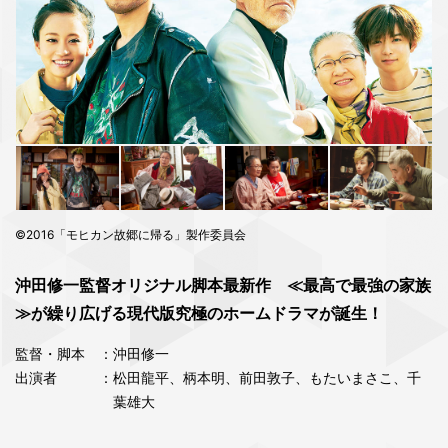
©2016「モヒカン故郷に帰る」製作委員会
沖田修一監督オリジナル脚本最新作 ≪最高で最強の家族
≫が繰り広げる現代版究極のホームドラマが誕生！
監督・脚本
：沖田修一
出演者
：松田龍平、柄本明、前田敦子、もたいまさこ、千
葉雄大