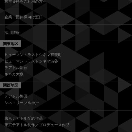
株主優待をご利用の方へ
企業・団体様向け窓口
採用情報
関東地区
ヒューマントラストシネマ有楽町
ヒューマントラストシネマ渋谷
テアトル新宿
キネカ大森
関西地区
テアトル梅田
シネ・リーブル神戸
東京テアトル配給作品
東京テアトル制作／プロデュース作品