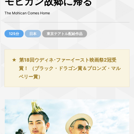
モヒカン故郷に帰る
The Mohican Comes Home
125分
日本
東京テアトル配給作品
第18回ウディネ･ファーイースト映画祭2冠受
賞！ （ブラック・ドラゴン賞＆ブロンズ・マル
ベリー賞）