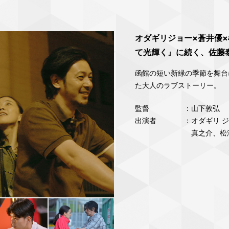
オダギリジョー×蒼井優
て光輝く』に続く、佐藤
函館の短い新緑の季節を舞台
た大人のラブストーリー。
監督
：山下敦弘
出演者
：オダギリ 
真之介、松