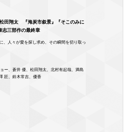
×松田翔太 『海炭市叙景』『そこのみに
泰志三部作の最終章
に、人々が愛を探し求め、その瞬間を切り取っ
ジョー、蒼井 優、松田翔太、北村有起哉、満島
澤 匠、鈴木常吉、優香