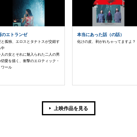
雨のエトランゼ
本当にあった話（の話）
愛と孤独、エロスとタナトスが交錯す
化けの皮、剥がれちゃってますよ？
る中
一人の女とそれに魅入られた二人の男
の切愛を描く、衝撃のエロティック・
ノワール
上映作品を見る