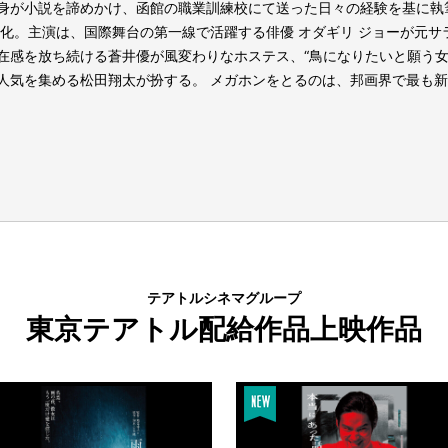
身が小説を諦めかけ、函館の職業訓練校にて送った日々の経験を基に執
画化。主演は、国際舞台の第一線で活躍する俳優 オダギリ ジョーが元
在感を放ち続ける蒼井優が風変わりなホステス、“鳥になりたいと願う女
人気を集める松田翔太が扮する。 メガホンをとるのは、邦画界で最も新
テアトルシネマグループ
東京テアトル配給作品上映作品