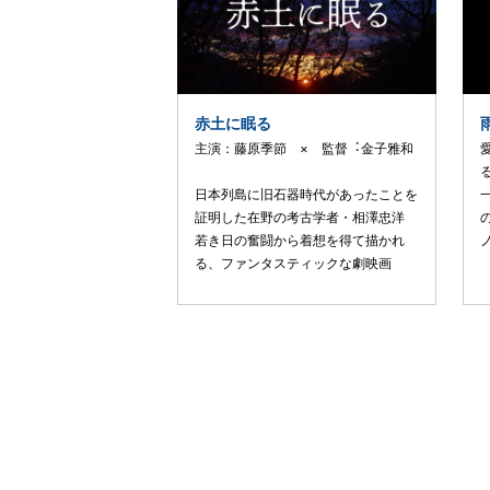
赤土に眠る
主演：藤原季節 × 監督︓⾦⼦雅和
⽇本列島に旧⽯器時代があったことを
証明した在野の考古学者・相澤忠洋
若き⽇の奮闘から着想を得て描かれ
る、ファンタスティックな劇映画