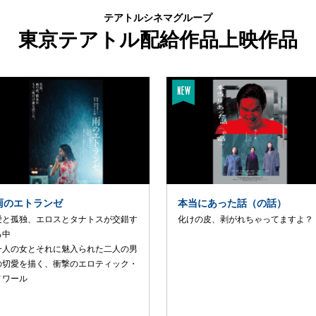
テアトルシネマグループ
東京テアトル配給作品上映作品
雨のエトランゼ
本当にあった話（の話）
愛と孤独、エロスとタナトスが交錯す
化けの皮、剥がれちゃってますよ？
る中
一人の女とそれに魅入られた二人の男
の切愛を描く、衝撃のエロティック・
ノワール