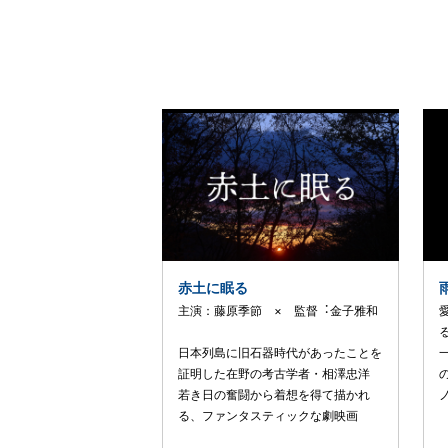
赤土に眠る
主演：藤原季節 × 監督︓⾦⼦雅和
⽇本列島に旧⽯器時代があったことを
証明した在野の考古学者・相澤忠洋
若き⽇の奮闘から着想を得て描かれ
る、ファンタスティックな劇映画