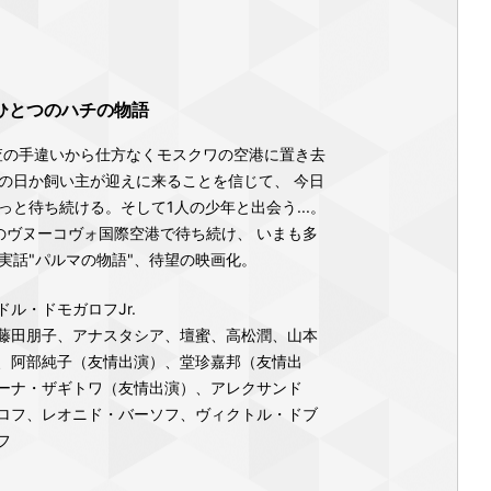
ひとつのハチの物語
検査の手違いから仕方なくモスクワの空港に置き去
の日か飼い主が迎えに来ることを信じて、 今日
と待ち続ける。そして1人の少年と出会う...。
のヴヌーコヴォ国際空港で待ち続け、 いまも多
実話"パルマの物語"、待望の映画化。
ル・ドモガロフJr.
藤田朋子、アナスタシア、壇蜜、高松潤、山本
、阿部純子（友情出演）、堂珍嘉邦（友情出
ーナ・ザギトワ（友情出演）、アレクサンド
ロフ、レオニド・バーソフ、ヴィクトル・ドブ
フ