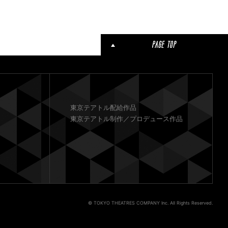
東京テアトル配給作品
東京テアトル制作／プロデュース作品
© TOKYO THEATRES COMPANY Inc. All Rights Reserved.