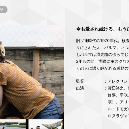
品
今も愛され続ける、もう
旧ソ連時代の1970年代。
りにされた犬、パルマ。いつ
もパルマは滑走路の傍らでじっ
2年もの間、実際にモスクワ
くの人に語り継がれる感動の
監督
：アレクサンド
出演
：渡辺裕之、
修夢、早咲
演）、アリ
ル・ドモガ
ロヌラヴォ