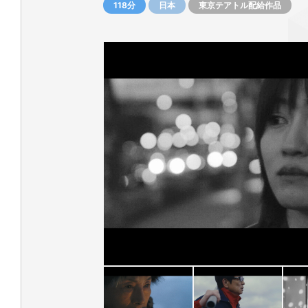
118分
日本
東京テアトル配給作品