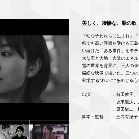
美しく、凄惨な、罪の歌
『幼な子われらに生まれ』『
祭でも高い評価を受ける三島
い続けた「ある事件」をモチ
大な海と大地、大阪のエネル
雪の世界を背景に、三人の個
繊細な映像で描いた。三つの
登場する"れいこ"をめぐる
出演
：前⽥敦⼦、
：坂東龍汰、
：原田龍二、
脚本・監督
：三島有紀⼦