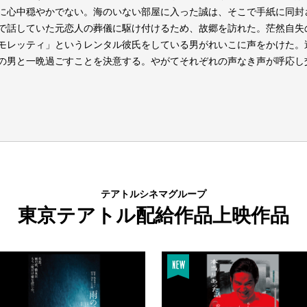
に心中穏やかでない。海のいない部屋に入った誠は、そこで手紙に同
で話していた元恋人の葬儀に駆け付けるため、故郷を訪れた。茫然自失
モレッティ」というレンタル彼氏をしている男がれいこに声をかけた。過
の男と一晩過ごすことを決意する。やがてそれぞれの声なき声が呼応し
テアトルシネマグループ
東京テアトル配給作品上映作品