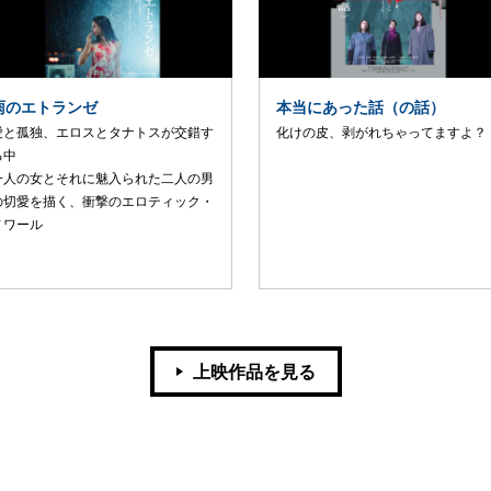
雨のエトランゼ
本当にあった話（の話）
愛と孤独、エロスとタナトスが交錯す
化けの皮、剥がれちゃってますよ？
る中
一人の女とそれに魅入られた二人の男
の切愛を描く、衝撃のエロティック・
ノワール
上映作品を見る