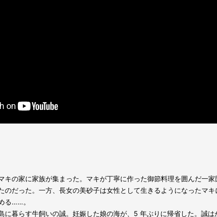
マキの家に家族が集まった。マキが丁寧に作った御節料理を囲んだ一家
たのだった。一方、長女の美砂子は女性として生きるようになったマキ
める……。
に暮らす牛飼いの誠。妊娠した娘の海が、5 年ぶりに帰省した。誠はか