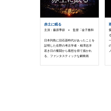
赤土に眠る
主演：藤原季節 × 監督︓⾦⼦雅和
⽇本列島に旧⽯器時代があったことを
証明した在野の考古学者・相澤忠洋
若き⽇の奮闘から着想を得て描かれ
る、ファンタスティックな劇映画