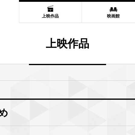
上映作品
映画館
上映作品
め