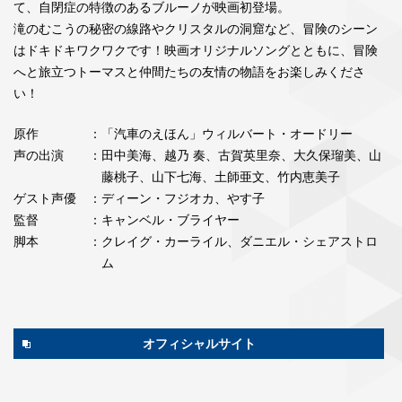
て、自閉症の特徴のあるブルーノが映画初登場。
滝のむこうの秘密の線路やクリスタルの洞窟など、冒険のシーン
はドキドキワクワクです！映画オリジナルソングとともに、冒険
へと旅立つトーマスと仲間たちの友情の物語をお楽しみくださ
い！
原作
：「汽車のえほん」ウィルバート・オードリー
声の出演
：⽥中美海、越乃 奏、古賀英⾥奈、⼤久保瑠美、⼭
藤桃⼦、⼭下七海、⼟師亜⽂、⽵内恵美⼦
ゲスト声優
：ディーン・フジオカ、やす⼦
監督
：キャンベル・ブライヤー
脚本
：クレイグ・カーライル、ダニエル・シェアストロ
ム
オフィシャルサイト