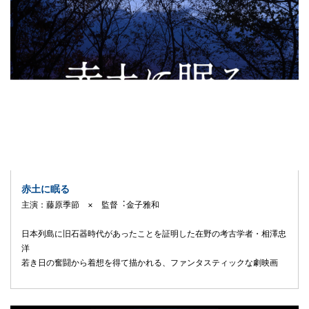
赤土に眠る
主演：藤原季節 × 監督︓⾦⼦雅和
⽇本列島に旧⽯器時代があったことを証明した在野の考古学者・相澤忠
洋
若き⽇の奮闘から着想を得て描かれる、ファンタスティックな劇映画