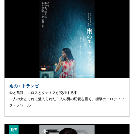
雨のエトランゼ
愛と孤独、エロスとタナトスが交錯する中
一人の女とそれに魅入られた二人の男の切愛を描く、衝撃のエロティッ
ク・ノワール