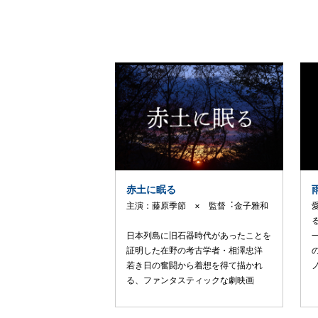
赤土に眠る
主演：藤原季節 × 監督︓⾦⼦雅和
⽇本列島に旧⽯器時代があったことを
証明した在野の考古学者・相澤忠洋
若き⽇の奮闘から着想を得て描かれ
る、ファンタスティックな劇映画