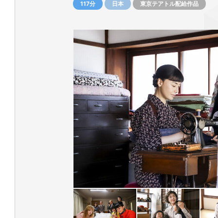
117分
日本
東京テアトル配給作品