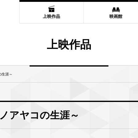
上映作品
映画館
上映作品
の生涯～
ノアヤコの生涯～