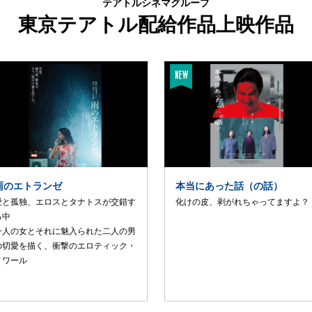
テアトルシネマグループ
東京テアトル配給作品上映作品
雨のエトランゼ
本当にあった話（の話）
愛と孤独、エロスとタナトスが交錯す
化けの皮、剥がれちゃってますよ？
る中
一人の女とそれに魅入られた二人の男
の切愛を描く、衝撃のエロティック・
ノワール