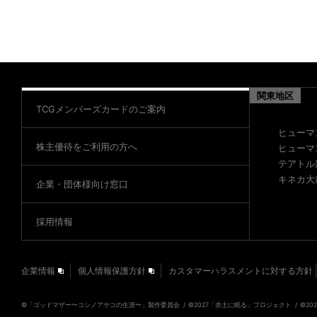
関東地区
TCGメンバーズカードのご案内
ヒューマ
株主優待をご利用の方へ
ヒューマ
テアトル
キネカ大
企業・団体様向け窓口
採用情報
企業情報
個人情報保護方針
カスタマーハラスメントに対する方針
©「ゴッドマザー〜コシノアヤコの⽣涯〜」製作委員会
©2027「⾚⼟に眠る」プロジェクト
©2