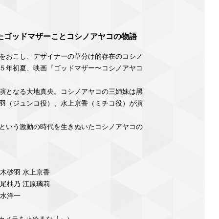
たゴッドマザーことコシノアヤコの物語
をおこし、デザイナーの草分け的存在のコシノ
５年初夏、映画『ゴッドマザー〜コシノアヤコ
演となる⼤地真央。コシノアヤコの三姉妹は⿊
⽻（ジュンコ役）、⽔上京⾹（ミチコ役）が演
という激動の時代を⽣きぬいたコシノアヤコの
鈴⽊砂⽻ ⽔上京⾹
永尾柚乃 江原璃莉
温⽔洋⼀
カメラを⽌めるな︕』）