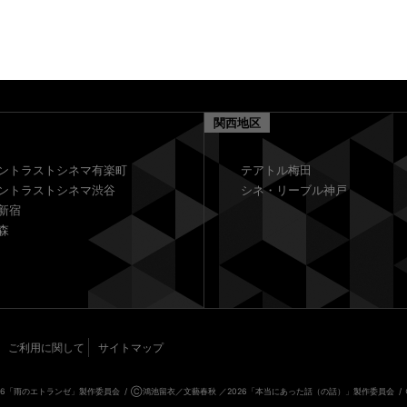
関西地区
ントラストシネマ有楽町
テアトル梅田
ントラストシネマ渋谷
シネ・リーブル神戸
新宿
森
ご利用に関して
サイトマップ
026「雨のエトランゼ」製作委員会
Ⓒ鴻池留衣／文藝春秋 ／2026「本当にあった話（の話）」製作委員会