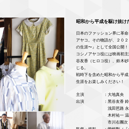
昭和から平成を駆け抜け
⽇本のファッション界に⾰命
アヤコ。その物語が、２０２
の⽣涯〜』として全国公開！
コシノアヤコ役には映画初主
⾕友⾹（ヒロコ役）、鈴⽊砂
じる。
戦時下を含めた昭和から平成
⽣涯をお楽しみください！
主演
：⼤地真央
出演
：
⿊⾕友⾹ 
浅⽥芭路 
⽊村祐⼀ 
市川右團次
監督・撮影
：曽根剛（『