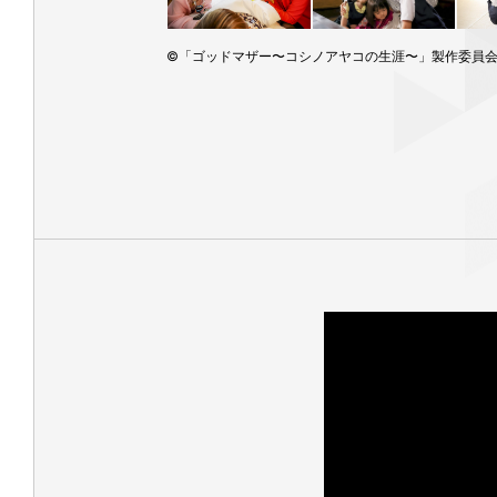
©「ゴッドマザー〜コシノアヤコの⽣涯〜」製作委員