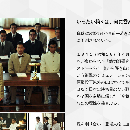
いったい我々は、何に呑
真珠湾攻撃の4か月前―若き
に予測されていた。
１９４１（昭和１６）年４月
ちが集められた「総力戦研究
スト"―がデータから導き出
いう衝撃のシミュレーション
原爆投下以外のほぼすべてを
はなく日本は勝ち目のない戦
か？国を灰燼に帰した「空気
なたの理性を揺さぶる。
魂を削り合い、登場人物に血