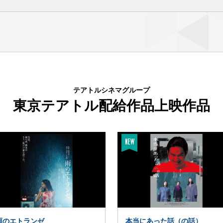
10
11
12
初
8/
[月]
8/
[火]
8/
[水]
8 / 9 [日]
8 / 10 [月]
12:30 / 15:15 / 
ハッピーチューズデ
水曜サービスデー
14:10
20:20
5 / 20:10
09:45 / 12:30 / 15:15 / 19:55
ー
- 16:35
- 22:45
8 / 13 [木]
✕
○
5 / 20:25
09:45 / 12:30 / 15:15 / 19:55
満席
購入
報はこちら
テアトルシネマグループ
東京テアトル配給作品上映作品
初
8 / 10 [月]
14:10 / 20:20
8 / 11 [火] - 8 / 13 [木]
14:35
19:40
0
11:30 / 14:10 / 20:20
- 17:00
- 22:05
△
○
購入
購入
8 / 10 [月]
14:35 / 19:40
8 / 11 [火] - 8 / 13 [木]
40
09:30 / 14:35 / 19:40
雨のエトランゼ
本当にあった話（の話）