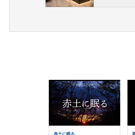
138分
8
9
開戦前夜
8/
[土]
8/
[日]
◀
8 / 8 [土]
11:30
09:45 / 12:30 / 15:1
シネマ3
上映日程
- 13:55
8 / 12 [水]
113席
09:25 / 12:10 / 14:5
座席表
注意事項
開場時間
▼オリジナルドリンク・キャンペーン情
138分
※予告7分
開戦前夜
8 / 8 [土] - 8 / 9 [日]
上映日程
09:30
11:30 / 14:10 / 20:2
odessaｼﾈﾏ1
- 11:55
85席
座席表
138分
8 / 8 [土] - 8 / 9 [日]
上映日程
09:30 / 14:35 / 19:
赤土に眠る