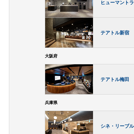
ヒューマントラ
8
9
8/
[土]
8/
[日]
テアトル新宿
◀
8
9
大阪府
注意事項
開場時間
8/
[土]
8/
[日]
◀
開戦前夜
テアトル梅田
15:45
シアター3
注意事項
開場時間
- 18:10
60席
✕
満席
8
9
座席表
兵庫県
開戦前夜
8/
[土]
8/
[日]
◀
138分
09:45
odessaｼｱﾀｰ
- 12:10
218席
シネ・リーブル
8 / 8 [土]
15:45
上映日程
座席表
8 / 12 [水] - 8 / 13 
注意事項
開場時間