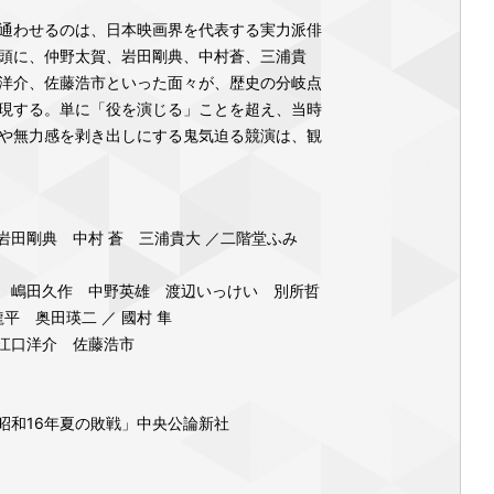
通わせるのは、日本映画界を代表する実力派俳
頭に、仲野太賀、岩田剛典、中村蒼、三浦貴
洋介、佐藤浩市といった面々が、歴史の分岐点
現する。単に「役を演じる」ことを超え、当時
や無力感を剥き出しにする鬼気迫る競演は、観
岩田剛典 中村 蒼 三浦貴大 ／二階堂ふみ
 嶋田久作 中野英雄 渡辺いっけい 別所哲
龍平 奥田瑛二 ／ 國村 隼
江口洋介 佐藤浩市
昭和16年夏の敗戦」中央公論新社