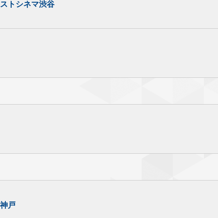
ストシネマ渋谷
10
11
12
8/
[月]
8/
[火]
8/
[水]
ハッピーチューズデ
水曜サービスデー
ー
10
11
12
8/
[月]
8/
[火]
8/
[水]
ハッピーチューズデ
水曜サービスデー
ー
初
10
11
12
初
8/
[月]
8/
[火]
8/
[水]
ハッピーチューズデ
水曜サービスデー
12:30
15:15
20:10
ー
- 14:55
- 17:40
- 22:35
神戸
8 / 9 [日]
12:30
8 / 10 [月]
11:40
△
○
購入
購入
[木]
11:40