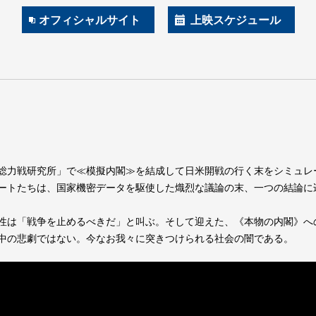
オフィシャルサイト
上映スケジュール
総力戦研究所」で≪模擬内閣≫を結成して日米開戦の行く末をシミュレ
ートたちは、国家機密データを駆使した熾烈な議論の末、一つの結論に
性は「戦争を止めるべきだ」と叫ぶ。そして迎えた、《本物の内閣》へ
中の悲劇ではない。今なお我々に突きつけられる社会の闇である。