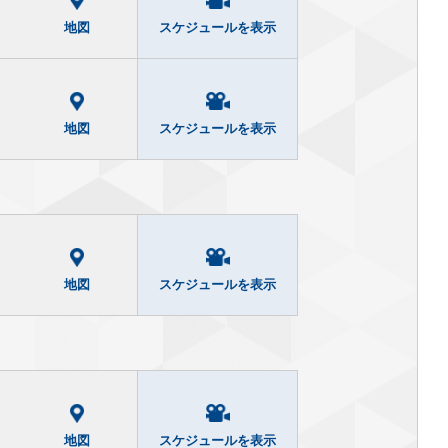
地図
スケジュールを表示
13
8/
[木]
▶
ハッピーサーズデー
地図
スケジュールを表示
13
8/
[木]
▶
ハッピーサーズデー
日 7 / 31 [金] - 終映未定
非表示
地図
スケジュールを表示
13
日 7 / 31 [金] - 終映未定
非表示
8/
[木]
▶
ハッピーサーズデー
8 / 11 [火]
17:50
地図
スケジュールを表示