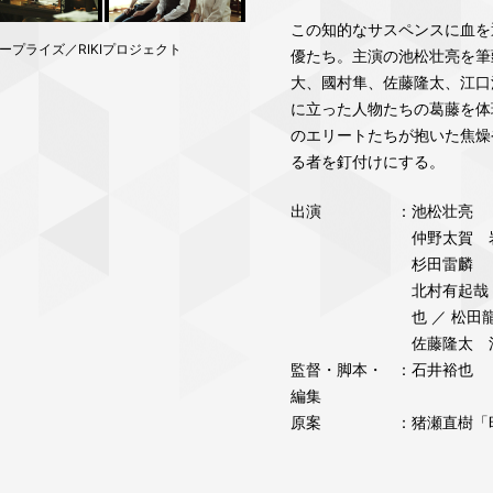
この知的なサスペンスに血を
ープライズ／RIKIプロジェクト
優たち。主演の池松壮亮を筆
大、國村隼、佐藤隆太、江口
に立った人物たちの葛藤を体
のエリートたちが抱いた焦燥
る者を釘付けにする。
出演
：
池松壮亮
仲野太賀 
杉田雷麟
北村有起哉
也 ／ 松田
佐藤隆太 
監督・脚本・
：石井裕也
編集
原案
：猪瀬直樹「