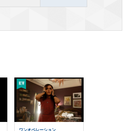
13
日 7 / 31 [金] - 終映未定
非表示
8/
[木]
20:10
8 / 11 [火]
▶
ハッピーサーズデー
09:25 / 12:10 / 17:40 / 20:25
日 7 / 31 [金] - 終映未定
非表示
ワンオペレーション