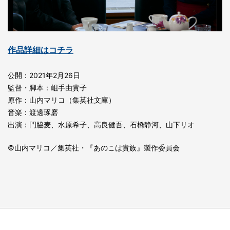
作品詳細はコチラ
公開：2021年2月26日
監督・脚本：岨手由貴子
原作：山内マリコ（集英社文庫）
音楽：渡邊琢磨
出演：⾨脇⻨、⽔原希⼦、⾼良健吾、⽯橋静河、⼭下リオ
©山内マリコ／集英社・『あのこは貴族』製作委員会