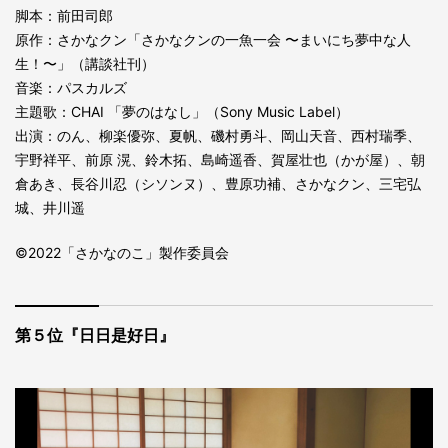
脚本：前田司郎
原作：さかなクン「さかなクンの一魚一会 〜まいにち夢中な人
生！〜」（講談社刊）
音楽：パスカルズ
主題歌：CHAI 「夢のはなし」（Sony Music Label）
出演：のん、柳楽優弥、夏帆、磯村勇斗、岡山天音、西村瑞季、
宇野祥平、前原 滉、鈴木拓、島崎遥香、賀屋壮也（かが屋）、朝
倉あき、長谷川忍（シソンヌ）、豊原功補、さかなクン、三宅弘
城、井川遥
©2022「さかなのこ」製作委員会
第５位『日日是好日』