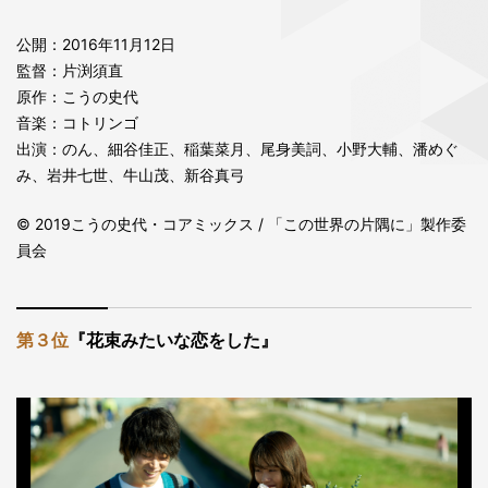
公開：2016年11月12日
監督：片渕須直
原作：こうの史代
音楽：コトリンゴ
出演：のん、細谷佳正、稲葉菜月、尾身美詞、小野大輔、潘めぐ
み、岩井七世、牛山茂、新谷真弓
© 2019こうの史代・コアミックス / 「この世界の片隅に」製作委
員会
第３位
『花束みたいな恋をした』