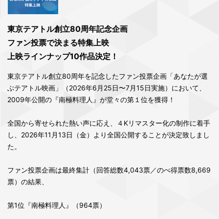
東京テアトル創立80周年記念企画
ファン投票で決まる特集上映
上映ラインナップ10作品決定！
東京テアトル創立80周年を記念したファン投票企画「あなたが選
ぶテアトル映画」（2026年6月25日〜7月15日実施）において、
2009年公開の『南極料理人』が堂々の第１位を獲得！
全国から寄せられた熱い声に応え、４Kリマスター化の制作に着手
し、2026年11⽉13⽇（⾦）より全国公開することが決定致しまし
た。
ファン投票企画は最終集計（回答総数4,043票／のべ得票数8,669
票）の結果、
第1位『南極料理人』（964票）