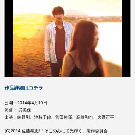
作品詳細はコチラ
公開：2014年4月19日
監督： 呉美保
出演：綾野剛、池脇千鶴、菅田将暉、高橋和也、火野正平
(C)2014 佐藤泰志/「そこのみにて光輝く」製作委員会