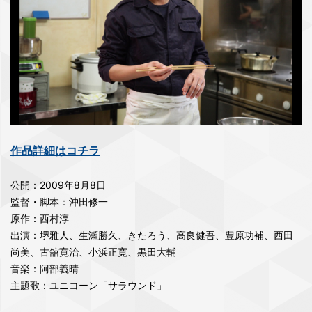
作品詳細はコチラ
公開：2009年8月8日
監督・脚本：沖田修一
原作：西村淳
出演：堺雅人、生瀬勝久、きたろう、高良健吾、豊原功補、西田
尚美、古舘寛治、小浜正寛、黒田大輔
音楽：阿部義晴
主題歌：ユニコーン「サラウンド」