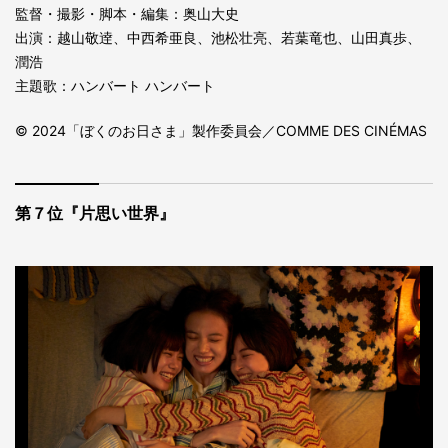
監督・撮影・脚本・編集：奥⼭⼤史
出演：越山敬逹、中西希亜良、池松壮亮、若葉竜也、山田真歩、
潤浩
主題歌：ハンバート ハンバート
© 2024「ぼくのお⽇さま」製作委員会／COMME DES CINÉMAS
第７位『片思い世界』