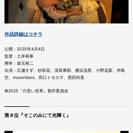
作品詳細はコチラ
公開：2025年4月4日
監督：土井裕泰
脚本：坂元裕二
出演：広瀬すず、杉咲花、清原果耶、横浜流星、小野花梨、伊島
空、moonriders、田口トモロヲ、西田尚美
©2025『片思い世界』製作委員会
第８位『そこのみにて光輝く』