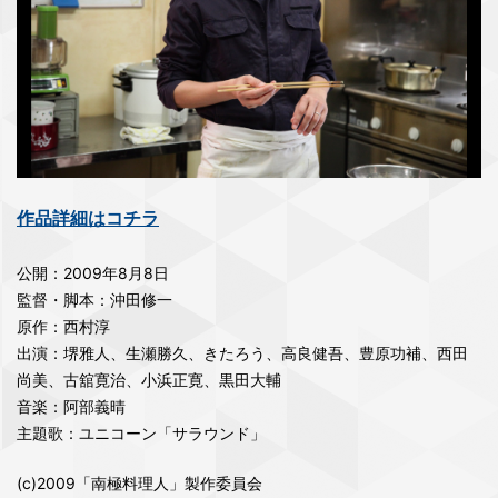
作品詳細はコチラ
公開：2009年8月8日
監督・脚本：沖田修一
原作：西村淳
出演：堺雅人、生瀬勝久、きたろう、高良健吾、豊原功補、西田
尚美、古舘寛治、小浜正寛、黒田大輔
音楽：阿部義晴
主題歌：ユニコーン「サラウンド」
(c)2009「南極料理人」製作委員会