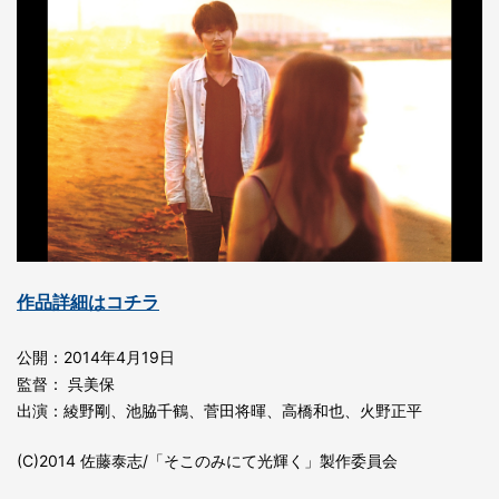
作品詳細はコチラ
公開：2014年4月19日
監督： 呉美保
出演：綾野剛、池脇千鶴、菅田将暉、高橋和也、火野正平
(C)2014 佐藤泰志/「そこのみにて光輝く」製作委員会