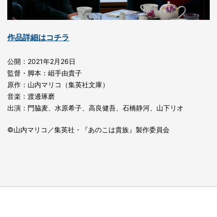
作品詳細はコチラ
公開：2021年2月26日
監督・脚本：岨手由貴子
原作：山内マリコ（集英社文庫）
音楽：渡邊琢磨
出演：⾨脇⻨、⽔原希⼦、⾼良健吾、⽯橋静河、⼭下リオ
©山内マリコ／集英社・『あのこは貴族』製作委員会