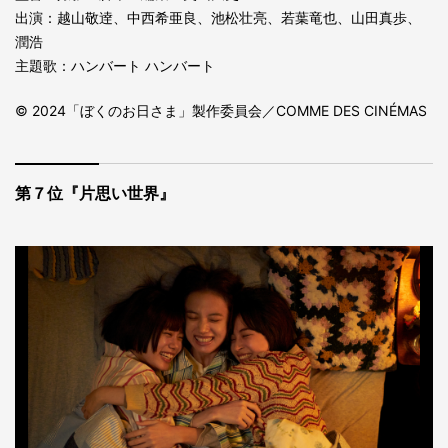
出演：越山敬逹、中西希亜良、池松壮亮、若葉竜也、山田真歩、
潤浩
主題歌：ハンバート ハンバート
© 2024「ぼくのお⽇さま」製作委員会／COMME DES CINÉMAS
第７位『片思い世界』