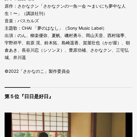
原作：さかなクン「さかなクンの一魚一会 〜まいにち夢中な人
生！〜」（講談社刊）
音楽：パスカルズ
主題歌：CHAI 「夢のはなし」（Sony Music Label）
出演：のん、柳楽優弥、夏帆、磯村勇斗、岡山天音、西村瑞季、
宇野祥平、前原 滉、鈴木拓、島崎遥香、賀屋壮也（かが屋）、朝
倉あき、長谷川忍（シソンヌ）、豊原功補、さかなクン、三宅弘
城、井川遥
©2022「さかなのこ」製作委員会
第５位『日日是好日』