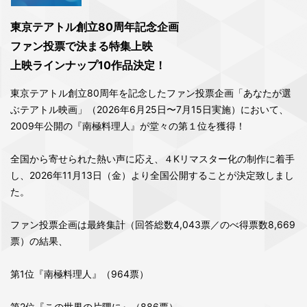
東京テアトル創立80周年記念企画
ファン投票で決まる特集上映
上映ラインナップ10作品決定！
東京テアトル創立80周年を記念したファン投票企画「あなたが選
ぶテアトル映画」（2026年6月25日〜7月15日実施）において、
2009年公開の『南極料理人』が堂々の第１位を獲得！
全国から寄せられた熱い声に応え、４Kリマスター化の制作に着手
し、2026年11⽉13⽇（⾦）より全国公開することが決定致しまし
た。
ファン投票企画は最終集計（回答総数4,043票／のべ得票数8,669
票）の結果、
第1位『南極料理人』（964票）
第2位『この世界の片隅に』（886票）