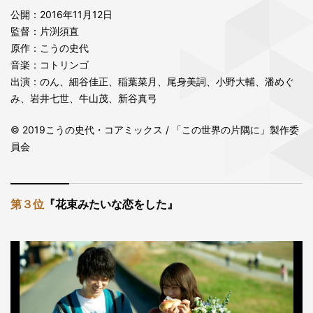
公開：2016年11月12日
監督：片渕須直
原作：こうの史代
音楽：コトリンゴ
出演：のん、細谷佳正、稲葉菜月、尾身美詞、小野大輔、潘めぐ
み、岩井七世、牛山茂、新谷真弓
© 2019こうの史代・コアミックス / 「この世界の片隅に」製作委
員会
第３位
『花束みたいな恋をした』