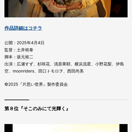
作品詳細はコチラ
公開：2025年4月4日
監督：土井裕泰
脚本：坂元裕二
出演：広瀬すず、杉咲花、清原果耶、横浜流星、小野花梨、伊島
空、moonriders、田口トモロヲ、西田尚美
©2025『片思い世界』製作委員会
第８位『そこのみにて光輝く』