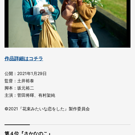
作品詳細はコチラ
公開：2021年1月29日
監督：土井裕泰
脚本：坂元裕二
主演：菅田将暉、有村架純
©2021『花束みたいな恋をした』製作委員会
第４位『さかなのこ』